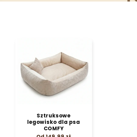
Sztruksowe
legowisko dla psa
COMFY
Cena
Od 149,99 zł