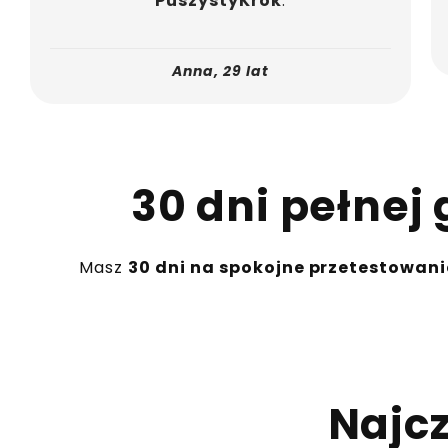
PuszystyKrok
.
Anna, 29 lat
30 dni pełnej
Masz
30 dni na spokojne przetestowan
Najc