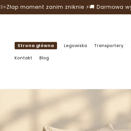
Przejdź
ent zanim zniknie ⚡
do
🚚 Darmowa wysyłka na ws
treści
Strona główna
Legowiska
Transportery
Kontakt
Blog